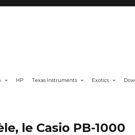
p
HP
Texas Instruments
Exotics
Dow
e, le Casio PB-1000