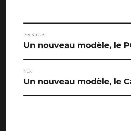
Post
PREVIOUS
navigation
Un nouveau modèle, le 
Previous
post:
NEXT
Un nouveau modèle, le C
Next
post: