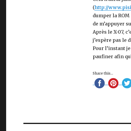
(
http://www.pis
dumper la ROM d
de m’appuyer sur
Après le X-07, 
j’espère pas le d
Pour l’instant j
paufiner afin qu
Share this...