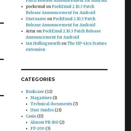
Patch Release Announcement for Android
pockemul
on
PockEmul 2.10.3 Patch
Release Announcement for Android
Username
on
PockEmul 2.10.3 Patch
Release Announcement for Android
Artur
on
PockEmul 2.10.3 Patch Release
Announcement for Android
Ian Hollingsworth
on
The HP-41cx feature
extension
CATEGORIES
Bookcase
(32)
Magazines
(1)
Technical documents
(7)
User Guides
(21)
Casio
(17)
Almost PB-100
(2)
FP-200
(3)