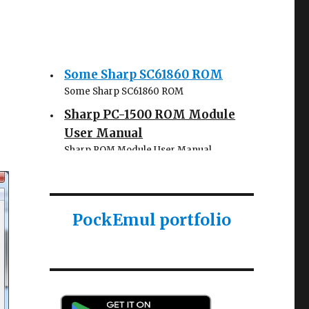
Some Sharp SC61860 ROM
Some Sharp SC61860 ROM
Sharp PC-1500 ROM Module
User Manual
Sharp ROM Module User Manual
Sharp PC-1425 English user
manual
Sharp PC-1425 English user manual
PockEmul portfolio
Casio AI-1000 Lisp
documentation
Casio AI-1000 Lisp documentation