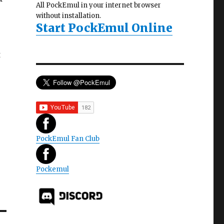
All PockEmul in your internet browser
without installation.
Start PockEmul Online
t
PockEmul Fan Club
Pockemul