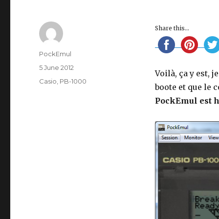
Share this...
Author
PockEmul
Posted
5 June 2012
Voilà, ça y est,
on
Categories
Casio
,
PB-1000
boote et que le 
PockEmul est h