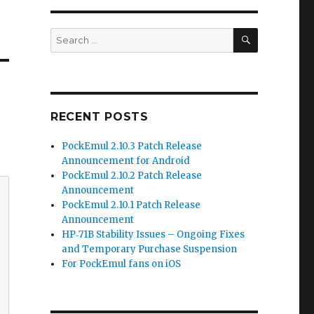
SEARCH
Search
for:
RECENT POSTS
PockEmul 2.10.3 Patch Release
Announcement for Android
PockEmul 2.10.2 Patch Release
Announcement
PockEmul 2.10.1 Patch Release
Announcement
HP‑71B Stability Issues – Ongoing Fixes
and Temporary Purchase Suspension
For PockEmul fans on iOS