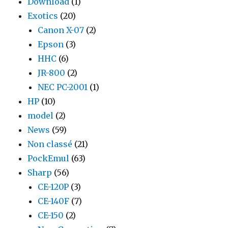
Download
(1)
Exotics
(20)
Canon X-07
(2)
Epson
(3)
HHC
(6)
JR-800
(2)
NEC PC-2001
(1)
HP
(10)
model
(2)
News
(59)
Non classé
(21)
PockEmul
(63)
Sharp
(56)
CE-120P
(3)
CE-140F
(7)
CE-150
(2)