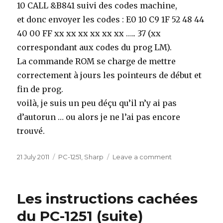
10 CALL &B841 suivi des codes machine,
et donc envoyer les codes : E0 10 C9 1F 52 48 44
40 00 FF xx xx xx xx xx xx ….. 37 (xx
correspondant aux codes du prog LM).
La commande ROM se charge de mettre
correctement à jours les pointeurs de début et
fin de prog.
voilà, je suis un peu déçu qu’il n’y ai pas
d’autorun … ou alors je ne l’ai pas encore
trouvé.
Posted
Categories
on
21 July 2011
PC-1251
,
Sharp
Leave a comment
on
Détail
de
l’instruction
Les instructions cachées
ROM
du
du PC-1251 (suite)
PC-