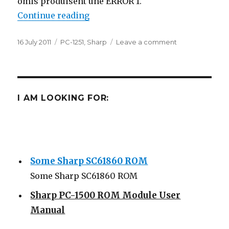
omis produisent une ERROR 1.
“Les instructions cachées du PC-1
Continue reading
Posted
Categories
on
16 July 2011
PC-1251
,
Sharp
Leave a comment
on
Les
instructions
cachées
du
PC-
I AM LOOKING FOR:
1251
Some Sharp SC61860 ROM
Some Sharp SC61860 ROM
Sharp PC-1500 ROM Module User
Manual
Sharp ROM Module User Manual