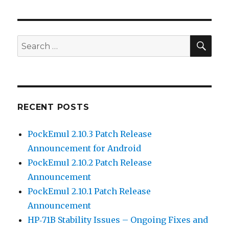
SEA
Search
for:
RECENT POSTS
PockEmul 2.10.3 Patch Release
Announcement for Android
PockEmul 2.10.2 Patch Release
Announcement
PockEmul 2.10.1 Patch Release
Announcement
HP‑71B Stability Issues – Ongoing Fixes and