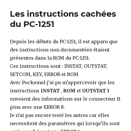
instructions
cachées
Les instructions cachées
du
PC-
du PC-1251
1251
(suite)
Depuis les débuts du PC-1251, il est apparu que
des instructions non documentées étaient
présentes dans la ROM du PC-1251.
Ces instructions sont : INSTAT, OUTSTAT,
SETCOM, KEY, ERROR et ROM
Avec Pockemul j’ai pu m’appercevoir que les
instructions
INSTAT
,
ROM
et
OUTSTAT 1
envoient des informations sur le connecteur 11
pins avec une ERROR 8.
Je n’ai pas encore testé les autres car elles
necessitent des paramètres qui lorsqu’ils sont