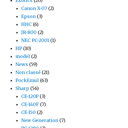
Exotics
(20)
Canon X-07
(2)
Epson
(3)
HHC
(6)
JR-800
(2)
NEC PC-2001
(1)
HP
(10)
model
(2)
News
(59)
Non classé
(21)
PockEmul
(63)
Sharp
(56)
CE-120P
(3)
CE-140F
(7)
CE-150
(2)
New Generation
(7)