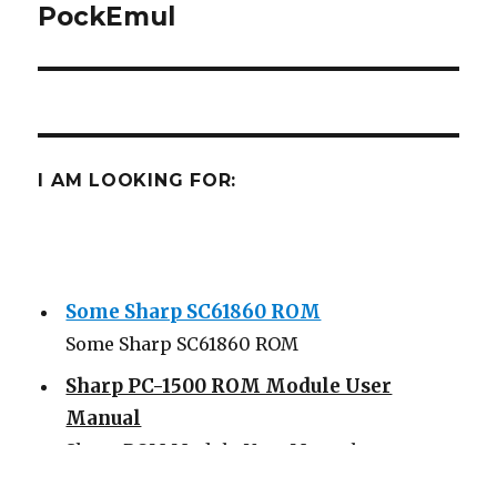
post:
PockEmul
I AM LOOKING FOR:
Some Sharp SC61860 ROM
Some Sharp SC61860 ROM
Sharp PC-1500 ROM Module User
Manual
Sharp ROM Module User Manual
Sharp PC-1425 English user manual