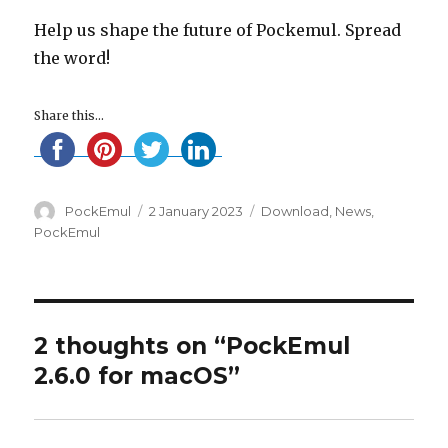
Help us shape the future of Pockemul. Spread
the word!
Share this...
Author
Posted
Categories
PockEmul
2 January 2023
Download
,
News
,
on
PockEmul
2 thoughts on “PockEmul
2.6.0 for macOS”