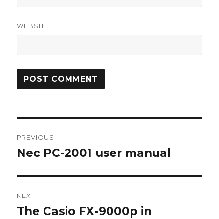
WEBSITE
Post
PREVIOUS
navigation
Nec PC-2001 user manual
Previous
post:
NEXT
The Casio FX-9000p in
Next