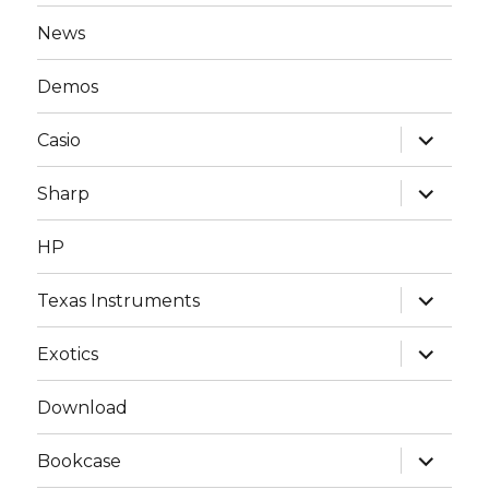
News
Demos
expand
Casio
child
menu
expand
Sharp
child
menu
HP
expand
Texas Instruments
child
menu
expand
Exotics
child
menu
Download
expand
Bookcase
child